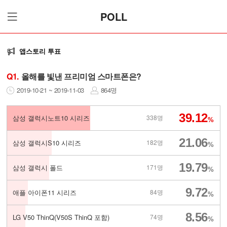
POLL
앱스토리 투표
Q1.
올해를 빛낸 프리미엄 스마트폰은?
2019-10-21 ~ 2019-11-03
864명
39.12
삼성 갤럭시노트10 시리즈
338명
%
21.06
삼성 갤럭시S10 시리즈
182명
%
19.79
삼성 갤럭시 폴드
171명
%
9.72
애플 아이폰11 시리즈
84명
%
8.56
LG V50 ThinQ(V50S ThinQ 포함)
74명
%