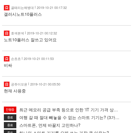
골때리는해병대
2019-10-21 00:17:32
갤러시노트10플러스
호색본색
2019-10-21 00:12:32
노트10플러스 잘쓰고 있어요
손쵸쵸
2019-10-21 00:11:53
비싸
공쥬이모윤
2019-10-21 00:05:50
현재 사용중
최근 메모리 공급 부족 등으로 인한 'IT 기기 가격 상승', 당신의 대책은?
여행 갈 때 절대 빼놓을 수 없는 스마트 기기는? (3가지 선택)
스마트폰, 언제 바꿀지 고민하나?
하나의 스마트 기기를 오래 쓰는 가장 큰 이유는?